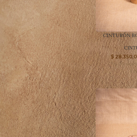
NEGRO
2
SUELA
1
CINTURÓN B
FILTRAR POR MARCA
CINT
Capibara
2
$
28.350,
CAPIBARA RÚSTICO
10% OFF pagand
5
$
31
ARGENTINO
FILTRO DE STOCK
En oferta
En stock