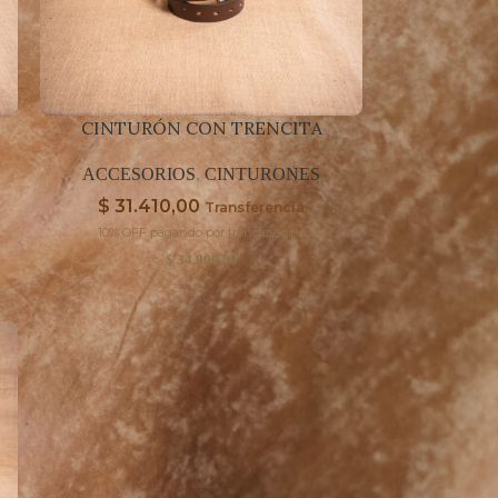
CINTURÓN CON TRENCITA
ACCESORIOS
,
CINTURONES
$
31.410,00
Transferencia
10% OFF pagando por transferencia
$
34.900,00