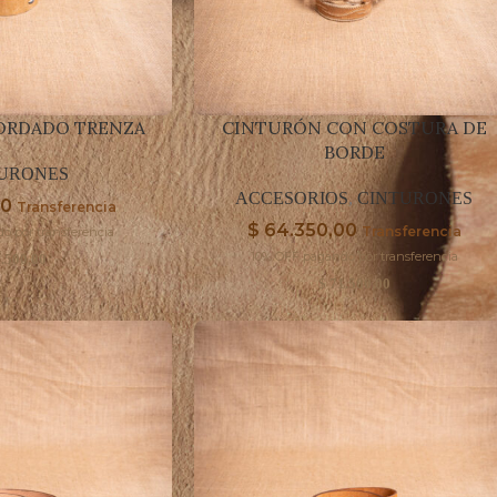
ORDADO TRENZA
CINTURÓN CON COSTURA DE
BORDE
URONES
ACCESORIOS
,
CINTURONES
00
Transferencia
$
64.350,00
Transferencia
o por transferencia
10% OFF pagando por transferencia
.500,00
$
71.500,00