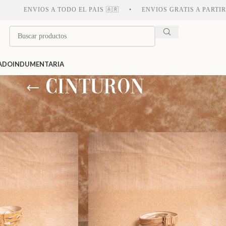
VIOS A TODO EL PAIS 🇦🇷 • ENVIOS GRATIS A PARTIR DE $150
ADO
INDUMENTARIA
CINTURON
iquetados “CINTURON”
Mostrar
9
12