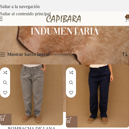
Saltar a la navegación
Saltar al contenido principal
0
INDUMENTARIA
Inicio
INDUMENTARIA
Mostrando 1–12 de 14 resultados
Mostrar barra lateral
BOMBACHA DE LANA