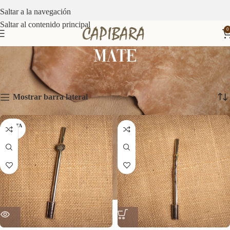
Saltar a la navegación
Saltar al contenido principal
0
MATE
Inicio
MATE
Mostrando 1–12 de 46 resultados
Mostrar barra lateral
AGOTA
DO