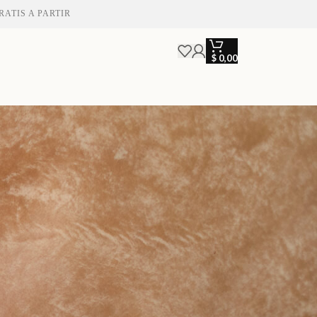
ARTIR DE $150.000 • ENVIOS A TODO EL PAIS 🇦🇷 • ENVIOS G
$
0,00
18
24