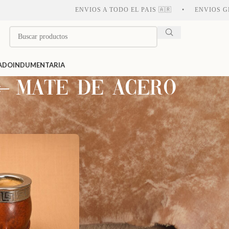
ENVIOS A TODO EL PAIS 🇦🇷 • ENVIOS GRATIS A P
ADO
INDUMENTARIA
mate de acero
uetados “mate de acero”
Mostrar
9
12