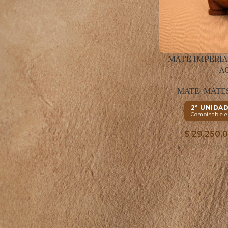
CAPIBARA RÚSTICO
1
ARGENTINO
FILTRO DE STOCK
MATE IMPERIA
A
En oferta
MATE
,
MATE
En stock
2ª UNIDA
Combinable en
$
29.250,
10% OFF pagand
$
32
© 2