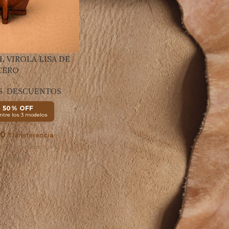
L VIROLA LISA DE
CERO
S
,
DESCUENTOS
D 50% OFF
tre los 3 modelos
00
Transferencia
o por transferencia
.500,00
026
Capibara Mendoza
. Todos los derechos reservados.