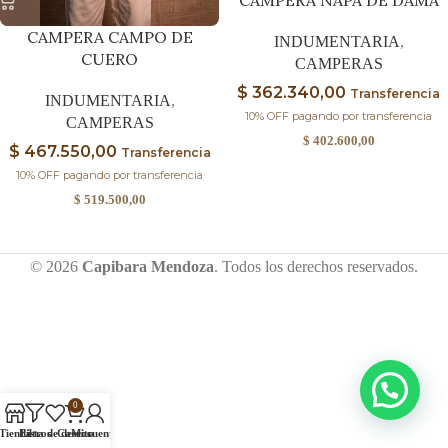
CAMPERA CAMPO DE
INDUMENTARIA
,
CUERO
CAMPERAS
$
362.340,00
Transferencia
INDUMENTARIA
,
10% OFF pagando por transferencia
CAMPERAS
$
402.600,00
$
467.550,00
Transferencia
10% OFF pagando por transferencia
$
519.500,00
© 2026
Capibara Mendoza
. Todos los derechos reservados.
0
Tienda
Filtros
Lista de deseos
Carrito
Mi cuenta