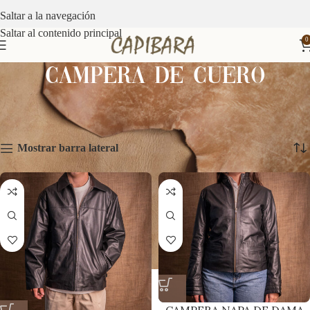
Saltar a la navegación
Saltar al contenido principal
0
CAMPERA DE CUERO
Inicio
Productos etiquetados “CAMPERA DE CUERO”
Mostrando los 2 resultados
Mostrar barra lateral
CAMPERA NAPA DE DAMA