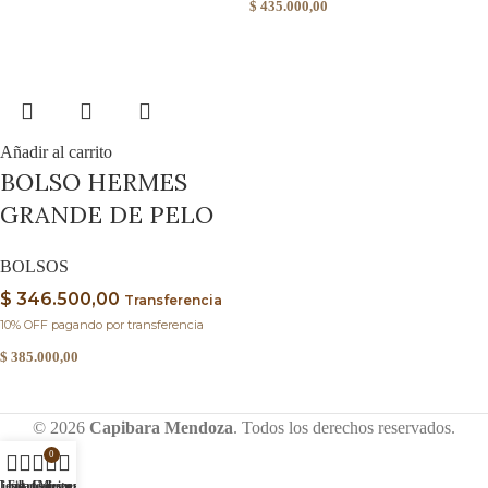
$
435.000,00
Añadir al carrito
BOLSO HERMES
GRANDE DE PELO
BOLSOS
$
346.500,00
Transferencia
10% OFF pagando por transferencia
$
385.000,00
© 2026
Capibara Mendoza
. Todos los derechos reservados.
0
ienda
Lista de deseos
Filtros
Carrito
Mi cuenta